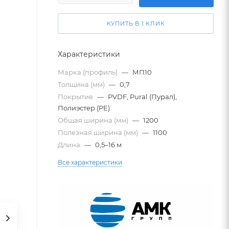
КУПИТЬ В 1 КЛИК
Характеристики
Марка (профиль)
—
МП10
Толщина (мм)
—
0,7
Покрытие
—
PVDF, Pural (Пурал),
Полиэстер (PE)
Общая ширина (мм)
—
1200
Полезная ширина (мм)
—
1100
Длина
—
0,5–16 м
Все характеристики