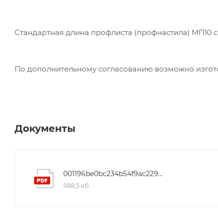
Стандартная длина профлиста (профнастила) МП10 сос
По дополнительному согласованию возможно изготови
Документы
001196be0bc234b54f9ac2292e2d2493
588,5 кб