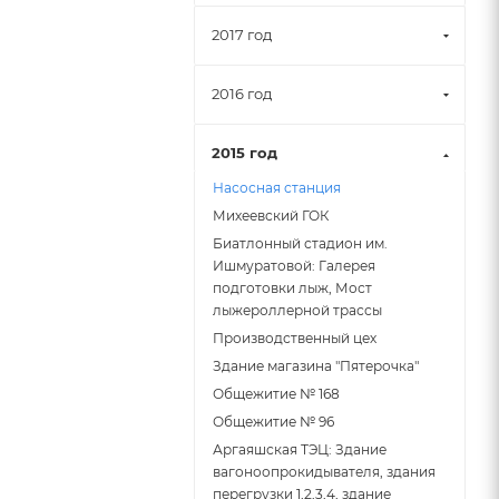
2017 год
2016 год
2015 год
Насосная станция
Михеевский ГОК
Биатлонный стадион им.
Ишмуратовой: Галерея
подготовки лыж, Мост
лыжероллерной трассы
Производственный цех
Здание магазина "Пятерочка"
Общежитие № 168
Общежитие № 96
Аргаяшская ТЭЦ: Здание
вагоноопрокидывателя, здания
перегрузки 1,2,3,4, здание