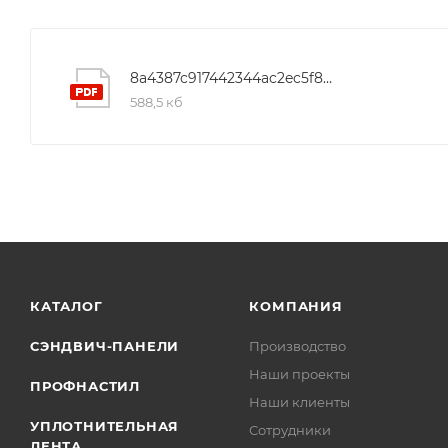
8a4387c917442344ac2ec5f831651927
588,5 кб
КАТАЛОГ
КОМПАНИЯ
СЭНДВИЧ-ПАНЕЛИ
Производство
Наши проекты
ПРОФНАСТИЛ
Наши клиенты
УПЛОТНИТЕЛЬНАЯ
Сотрудники
ЛЕНТА