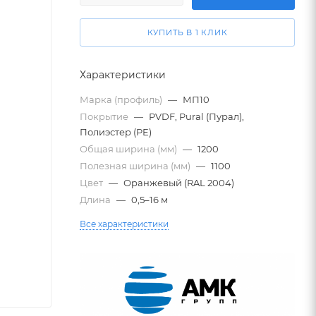
КУПИТЬ В 1 КЛИК
Характеристики
Марка (профиль)
—
МП10
Покрытие
—
PVDF, Pural (Пурал),
Полиэстер (PE)
Общая ширина (мм)
—
1200
Полезная ширина (мм)
—
1100
Цвет
—
Оранжевый (RAL 2004)
Длина
—
0,5–16 м
Все характеристики