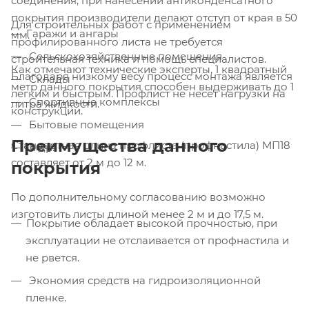
соединения, при нанесении антиконденсатного
покрытия производители делают отступ от края в 50
Для строительных работ с применением
Гаражи и ангары
мм.
профилированного листа не требуется
Сельскохозяйственные помещения
строительная техника и помощь специалистов.
Как отмечают технические эксперты, 1 квадратный
Благодаря низкому весу процесс монтажа является
Склады
метр данного покрытия способен выдерживать до 1
легким и быстрым. Профлист не несет нагрузки на
Спортивные комплексы
литра жидкости.
конструкции.
Бытовые помещения
Преимущества данного
Стандартная длина профлиста (профнастила) МП18
и др.
составляет от 2 м до 12 м.
покрытия
По дополнительному согласованию возможно
изготовить листы длиной менее 2 м и до 17,5 м.
Покрытие обладает высокой прочностью, при
эксплуатации не отслаивается от профнастила и
не рвется.
Экономия средств на гидроизоляционной
пленке.