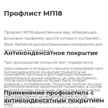
Профлист МП18
Профлист МП18 единственный вид, обладающий
волновым профилем, высота которого составляет
18мм. Является распространенным материалом для
покрытия скатной крыши.
Антиконденсатное покрытие
При производстве стальной лист подвергается
прессования и холодного прокату, в результате чего
Антиконденсатное покрытие появилось на
получается прочный и долговечный материал.
строительном рынке недавно, но уже заслужило
После изготовления он может быть покрыт
доверие у потребителей. Покрытие состоит из слоя
дополнительными защитными покрытием, в состав
войлока и клея. Нанесение покрытия выполняется
Применение профнастила с
которого входят полимеры. Это улучшает
непосредственно на металлический лист до
характеристики и придает эстетичности внешнему
антиконденсатным покрытием
процесса профилирования. Для надежного
виду.