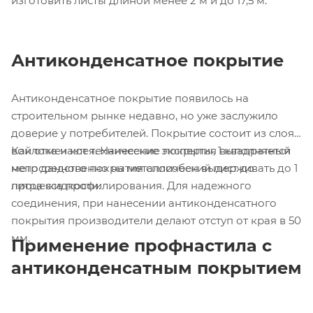
изготовить листы длиной менее 2 м и до 17,5 м.
Антиконденсатное покрытие
Антиконденсатное покрытие появилось на
строительном рынке недавно, но уже заслужило
доверие у потребителей. Покрытие состоит из слоя
войлока и клея. Нанесение покрытия выполняется
Как отмечают технические эксперты, 1 квадратный
непосредственно на металлический лист до
метр данного покрытия способен выдерживать до 1
процесса профилирования. Для надежного
литра жидкости.
соединения, при нанесении антиконденсатного
покрытия производители делают отступ от края в 50
мм.
Применение профнастила с
антиконденсатным покрытием