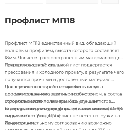
Профлист МП18
Профлист МП18 единственный вид, обладающий
волновым профилем, высота которого составляет
18мм. Является распространенным материалом для
покрытия скатной крыши.
При производстве стальной лист подвергается
прессования и холодного прокату, в результате чего
получается прочный и долговечный материал.
После изготовления он может быть покрыт
Для строительных работ с применением
дополнительными защитными покрытием, в состав
профилированного листа не требуется
которого входят полимеры. Это улучшает
строительная техника и помощь специалистов.
характеристики и придает эстетичности внешнему
Благодаря низкому весу процесс монтажа является
Стандартная длина профлиста (профнастила) МП18
виду.
легким и быстрым. Профлист не несет нагрузки на
составляет от 2 м до 12 м.
конструкции.
По дополнительному согласованию возможно