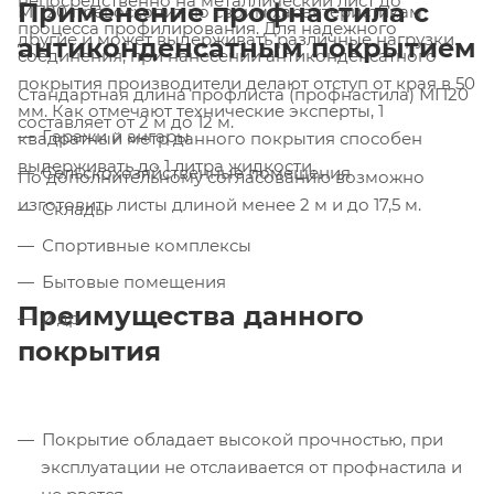
непосредственно на металлический лист до
Применение профнастила с
МП20 превосходит по своим характеристикам
процесса профилирования. Для надежного
другие и может выдерживать различные нагрузки.
антиконденсатным покрытием
соединения, при нанесении антиконденсатного
покрытия производители делают отступ от края в 50
Стандартная длина профлиста (профнастила) МП20
мм. Как отмечают технические эксперты, 1
составляет от 2 м до 12 м.
Гаражи и ангары
квадратный метр данного покрытия способен
выдерживать до 1 литра жидкости.
Сельскохозяйственные помещения
По дополнительному согласованию возможно
изготовить листы длиной менее 2 м и до 17,5 м.
Склады
Спортивные комплексы
Бытовые помещения
Преимущества данного
и др.
покрытия
Покрытие обладает высокой прочностью, при
эксплуатации не отслаивается от профнастила и