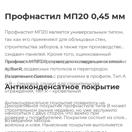
Профнастил МП20 0,45 мм
Профнастил МП20 является универсальным типом,
так как его применяют для облицовки стен,
строительства заборов, а также при производстве
сэндвич-панелей. Кроме того, оцинкованный
профнастил МП20 служит для возведения скатной
Профлист МП20 производится следующими типами:
кровли, подвесных потолков и перегородок
A, B и R.
различных объектов.
Разделение связано с различиями в профиле. Тип A
и B – стеновой, служит для строительства
Антиконденсатное покрытие
ограждений, тип R – кровельный.
Антиконденсатное покрытие появилось на
Декоративное покрытие профнастила типа B может
строительном рынке недавно, но уже заслужило
наноситься с двух сторон, что важно при
доверие у потребителей. Покрытие состоит из слоя
возведении забора.
войлока и клея. Нанесение покрытия выполняется