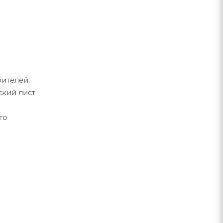
ителей.
ский лист
го