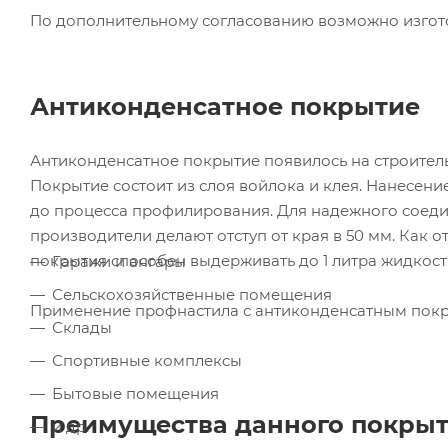
По дополнительному согласованию возможно изготов
Антиконденсатное покрытие
Антиконденсатное покрытие появилось на строитель
Покрытие состоит из слоя войлока и клея. Нанесен
до процесса профилирования. Для надежного соеди
производители делают отступ от края в 50 мм. Как 
покрытия способен выдерживать до 1 литра жидкост
Гаражи и ангары
Сельскохозяйственные помещения
Применение профнастила с антиконденсатным пок
Склады
Спортивные комплексы
Бытовые помещения
Преимущества данного покрыт
и др.