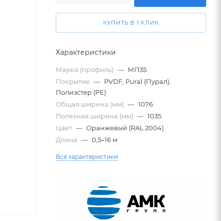
КУПИТЬ В 1 КЛИК
Характеристики
Марка (профиль)
—
МП35
Покрытие
—
PVDF, Pural (Пурал),
Полиэстер (PE)
Общая ширина (мм)
—
1076
Полезная ширина (мм)
—
1035
Цвет
—
Оранжевый (RAL 2004)
Длина
—
0,5–16 м
Все характеристики