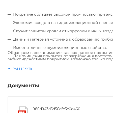
Покрытие обладает высокой прочностью, при эксп
Экономия средств на гидроизоляционной пленке
Служит защитой кровли от коррозии и иных возд
Данный материал устойчив к образованию грибка
Имеет отличные шумоизоляционные свойства.
Обращаем ваше внимание, так как данное покрытие
Для очищения покрытия от загрязнения достаточ
антиконденсатным покрытием возможно только под
Срок изготовления составляет 2 недели.
Документы
986d943d5d56dfc3c0d4605982deabe8