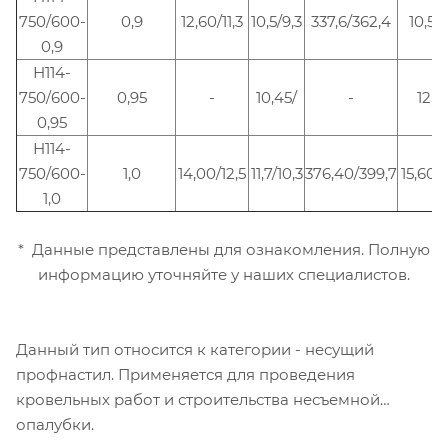
750/600-
0,9
12,60/11,3
10,5/9,3
337,6/362,4
10,5/1
0,9
Н114-
750/600-
0,95
-
10,45/
-
12,9
0,95
Н114-
750/600-
1,0
14,00/12,5
11,7/10,3
376,40/399,7
15,60/1
1,0
* Данные представлены для ознакомления. Полную
информацию уточняйте у наших специалистов.
Данный тип относится к категории - несущий
профнастил. Применяется для проведения
кровельных работ и строительства несъемной
опалубки.