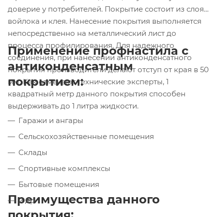
доверие у потребителей. Покрытие состоит из слоя
войлока и клея. Нанесение покрытия выполняется
непосредственно на металлический лист до
процесса профилирования. Для надежного
Применение профнастила с
соединения, при нанесении антиконденсатного
антиконденсатным
покрытия производители делают отступ от края в 50
покрытием:
мм. Как отмечают технические эксперты, 1
квадратный метр данного покрытия способен
выдерживать до 1 литра жидкости.
Гаражи и ангары
Сельскохозяйственные помещения
Склады
Спортивные комплексы
Бытовые помещения
Преимущества данного
и др.
покрытия: