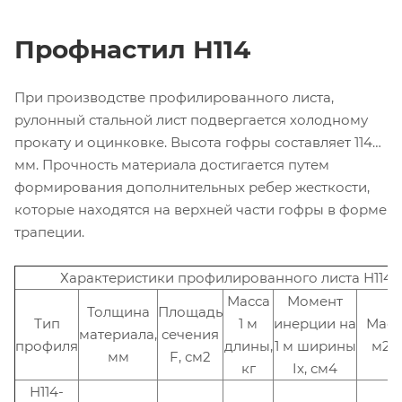
Профнастил Н114
При производстве профилированного листа,
рулонный стальной лист подвергается холодному
прокату и оцинковке. Высота гофры составляет 114
мм. Прочность материала достигается путем
формирования дополнительных ребер жесткости,
которые находятся на верхней части гофры в форме
трапеции.
Характеристики профилированного листа Н114-
Масса
Момент
Толщина
Площадь
Тип
1 м
инерции на
Масс
материала,
сечения
профиля
длины,
1 м ширины
м2, 
мм
F, см2
кг
Ix, см4
Н114-