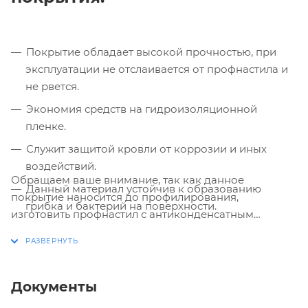
Покрытие обладает высокой прочностью, при
эксплуатации не отслаивается от профнастила и
не рвется.
Экономия средств на гидроизоляционной
пленке.
Служит защитой кровли от коррозии и иных
воздействий.
Обращаем ваше внимание, так как данное
Данный материал устойчив к образованию
покрытие наносится до профилирования,
грибка и бактерий на поверхности.
изготовить профнастил с антиконденсатным
Имеет отличные шумоизоляционные свойства.
покрытием возможно только под заказ. Срок
изготовления составляет 2 недели.
Для очищения покрытия от загрязнения
достаточно провести уборку потоком воды.
Документы