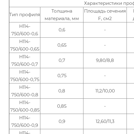
Характеристики проф
Толщина
Площадь сечения
Тип профиля
материала, мм
F, см2
Н114-
0,6
-
750/600-0,6
Н114-
0,65
-
750/600-0,65
Н114-
0,7
9,80/8,8
750/600-0,7
Н114-
0,75
-
750/600-0,75
Н114-
0,8
11,2/10,00
750/600-0,8
Н114-
0,85
-
750/600-0,85
Н114-
0,9
12,60/11,3
750/600-0,9
Н114-