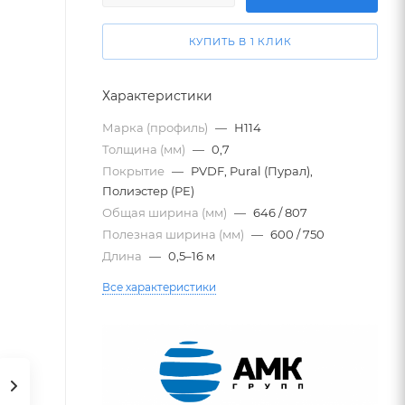
КУПИТЬ В 1 КЛИК
Характеристики
Марка (профиль)
—
Н114
Толщина (мм)
—
0,7
Покрытие
—
PVDF, Pural (Пурал),
Полиэстер (PE)
Общая ширина (мм)
—
646 / 807
Полезная ширина (мм)
—
600 / 750
Длина
—
0,5–16 м
Все характеристики