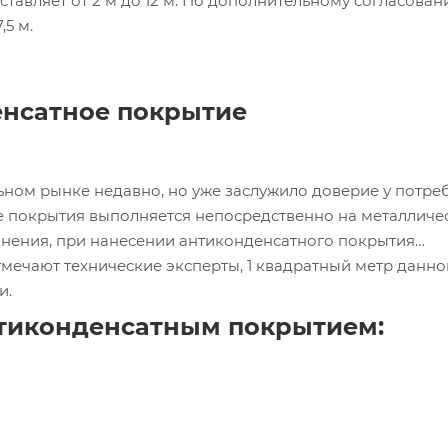
ставляет от 2 м до 12 м. По дополнительному согласова
,5 м.
нсатное покрытие
ном рынке недавно, но уже заслужило доверие у потреб
ие покрытия выполняется непосредственно на металличе
нения, при нанесении антиконденсатного покрытия
отмечают технические эксперты, 1 квадратный метр данно
и.
тиконденсатным покрытием: