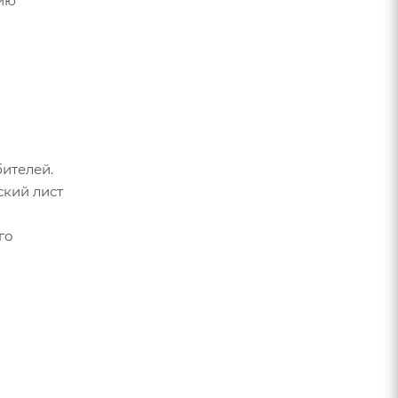
нию
ителей.
ский лист
го