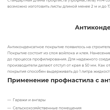
Стандартная длина профлиста (профнастила) Н114 со
возможно изготовить листы длиной менее 2 м и до 17
Антиконде
Антиконденсатное покрытие появилось на строитель
Покрытие состоит из слоя войлока и клея. Нанесен
до процесса профилирования. Для надежного соеди
производители делают отступ от края в 50 мм. Как 
покрытия способен выдерживать до 1 литра жидкост
Применение профнастила с ан
Гаражи и ангары
Сельскохозяйственные помещения