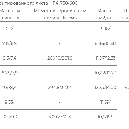
илированного листа Н114-750/600
Масса 1 м
Момент инерции на 1 м
Масса 1
Ш
длины, кг
ширины Ix, см4
м2, кг
за
6,6/
-
8,18/
7,15/6,9
-
8,86/10,68
8,3/7,4
260,10/281,8
11,07/12,33
8,25/7,9
-
10,22/12,23
9,4/8,4
294,8/323,4
12,53/14,00
14
9,35/
-
11,59/
10,5/9,3
337,6/362,4
10,5/15,5