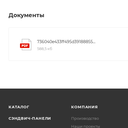
Документы
736040e433ff495d39188855b3b3daf6
588,5 кб
КАТАЛОГ
КОМПАНИЯ
СЭНДВИЧ-ПАНЕЛИ
Производство
Наши проекты