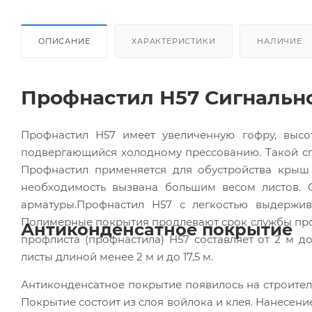
ОПИСАНИЕ
ХАРАКТЕРИСТИКИ
НАЛИЧИЕ
Профнастил Н57 Сигнальн
Профнастил Н57 имеет увеличенную гофру, высот
подвергающийся холодному прессованию. Такой сп
Профнастил применяется для обустройства крыш 
необходимость вызвана большим весом листов. 
арматуры.Профнастил Н57 с легкостью выдержив
Полимерные покрытия продлевают срок службы проф
Антиконденсатное покрытие
профлиста (профнастила) Н57 составляет от 2 м д
листы длиной менее 2 м и до 17,5 м.
Антиконденсатное покрытие появилось на строител
Покрытие состоит из слоя войлока и клея. Нанесен