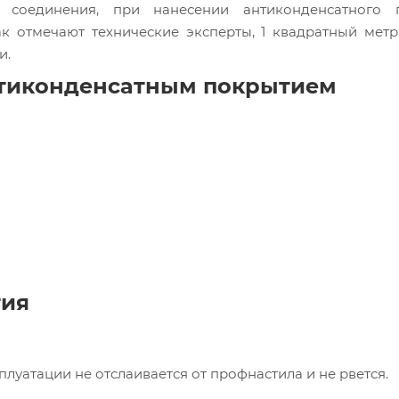
 соединения, при нанесении антиконденсатного 
ак отмечают технические эксперты, 1 квадратный мет
и.
нтиконденсатным покрытием
тия
луатации не отслаивается от профнастила и не рвется.