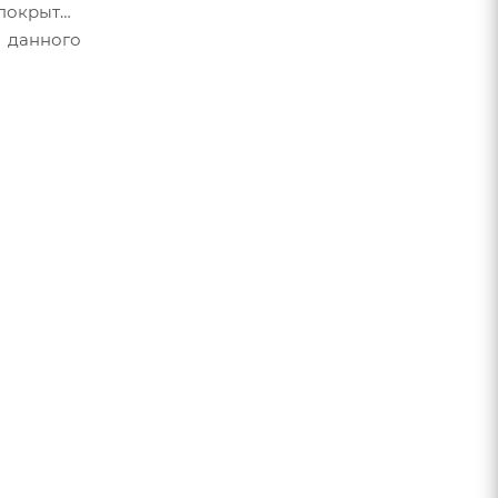
покрытия
р данного