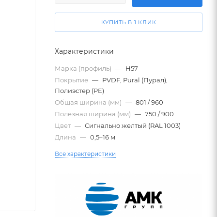
КУПИТЬ В 1 КЛИК
Характеристики
Марка (профиль)
—
Н57
Покрытие
—
PVDF, Pural (Пурал),
Полиэстер (PE)
Общая ширина (мм)
—
801 / 960
Полезная ширина (мм)
—
750 / 900
Цвет
—
Сигнально желтый (RAL 1003)
Длина
—
0,5–16 м
Все характеристики