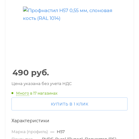
490
руб.
Цена указана без учета НДС
Много
в 17 магазинах
КУПИТЬ В 1 КЛИК
Характеристики
Марка (профиль)
—
Н57
Покрытие
—
PVDF, Pural (Пурал), Полиэстер (PE)