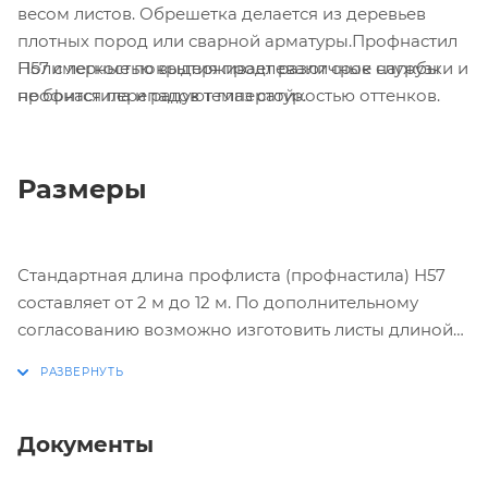
весом листов. Обрешетка делается из деревьев
плотных пород или сварной арматуры.Профнастил
Полимерные покрытия продлевают срок службы
Н57 с легкостью выдерживает различные нагрузки и
профнастила и радуют глаз стойкостью оттенков.
не боится перепадов температур.
Размеры
Стандартная длина профлиста (профнастила) Н57
составляет от 2 м до 12 м. По дополнительному
согласованию возможно изготовить листы длиной
менее 2 м и до 17,5 м
Документы