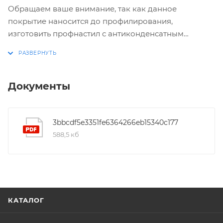
Обращаем ваше внимание, так как данное
покрытие наносится до профилирования,
изготовить профнастил с антиконденсатным
покрытием возможно только под заказ. Срок
изготовления составляет 2 недели.
Документы
3bbcdf5e3351fe6364266eb15340c177
588,5 кб
КАТАЛОГ