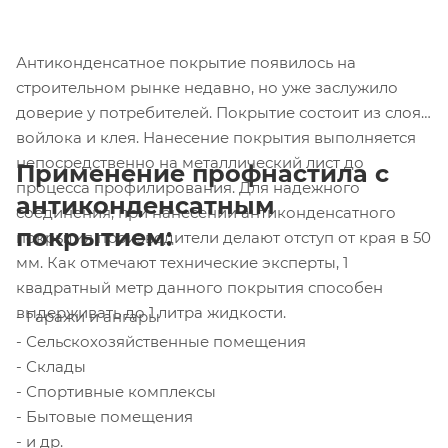
Антиконденсатное покрытие появилось на
строительном рынке недавно, но уже заслужило
доверие у потребителей. Покрытие состоит из слоя
войлока и клея. Нанесение покрытия выполняется
непосредственно на металлический лист до
Применение профнастила с
процесса профилирования. Для надежного
антиконденсатным
соединения, при нанесении антиконденсатного
покрытием:
покрытия производители делают отступ от края в 50
мм. Как отмечают технические эксперты, 1
квадратный метр данного покрытия способен
выдерживать до 1 литра жидкости.
- Гаражи и ангары
- Сельскохозяйственные помещения
- Склады
- Спортивные комплексы
- Бытовые помещения
- и др.