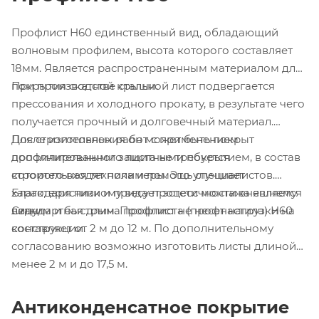
Профлист Н60 единственный вид, обладающий
волновым профилем, высота которого составляет
18мм. Является распространенным материалом для
покрытия скатной крыши.
При производстве стальной лист подвергается
прессования и холодного прокату, в результате чего
получается прочный и долговечный материал.
После изготовления он может быть покрыт
Для строительных работ с применением
дополнительными защитными покрытием, в состав
профилированного листа не требуется
которого входят полимеры. Это улучшает
строительная техника и помощь специалистов.
характеристики и придает эстетичности внешнему
Благодаря низкому весу процесс монтажа является
виду.
легким и быстрым. Профлист не несет нагрузки на
Стандартная длина профлиста (профнастила) Н60
конструкции.
составляет от 2 м до 12 м. По дополнительному
согласованию возможно изготовить листы длиной
менее 2 м и до 17,5 м.
Антиконденсатное покрытие