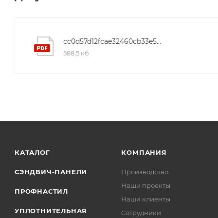
cc0d57d12fcae32460cb33e58c49dfcd
588,5 кб
КАТАЛОГ
КОМПАНИЯ
СЭНДВИЧ-ПАНЕЛИ
Производство
Наши проекты
ПРОФНАСТИЛ
Наши клиенты
УПЛОТНИТЕЛЬНАЯ
Сотрудники