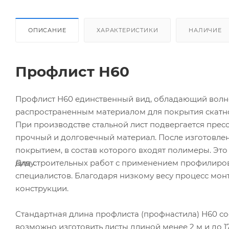
ОПИСАНИЕ
ХАРАКТЕРИСТИКИ
НАЛИЧИЕ
Профлист Н60
Профлист Н60 единственный вид, обладающий волно
распространенным материалом для покрытия скат
При производстве стальной лист подвергается пресс
прочный и долговечный материал. После изготовл
покрытием, в состав которого входят полимеры. Эт
виду.
Для строительных работ с применением профилирова
специалистов. Благодаря низкому весу процесс монт
конструкции.
Стандартная длина профлиста (профнастила) Н60 сос
возможно изготовить листы длиной менее 2 м и до 17