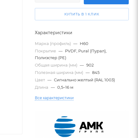
КУПИТЬ В 1 КЛИК
Характеристики
Марка (профиль)
—
Н60
Покрытие
—
PVDF, Pural (Пурал),
Полиэстер (PE)
Общая ширина (мм)
—
902
Полезная ширина (мм)
—
845
Цвет
—
Сигнально желтый (RAL 1003)
Длина
—
0,5–16 м
Все характеристики