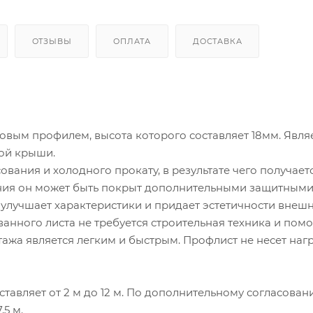
ОТЗЫВЫ
ОПЛАТА
ДОСТАВКА
вым профилем, высота которого составляет 18мм. Явля
ной крыши.
ования и холодного прокату, в результате чего получает
ения он может быть покрыт дополнительными защитным
о улучшает характеристики и придает эстетичности внеш
нного листа не требуется строительная техника и пом
ажа является легким и быстрым. Профлист не несет наг
тавляет от 2 м до 12 м. По дополнительному согласова
,5 м.