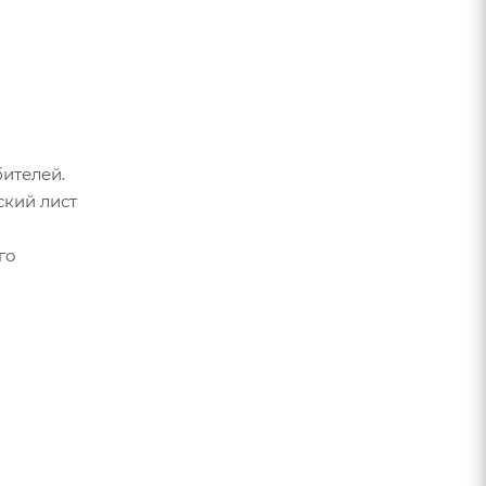
ителей.
ский лист
го