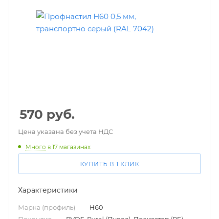
570
руб.
Цена указана без учета НДС
Много
в 17 магазинах
КУПИТЬ В 1 КЛИК
Характеристики
Марка (профиль)
—
Н60
Покрытие
—
PVDF, Pural (Пурал), Полиэстер (PE)