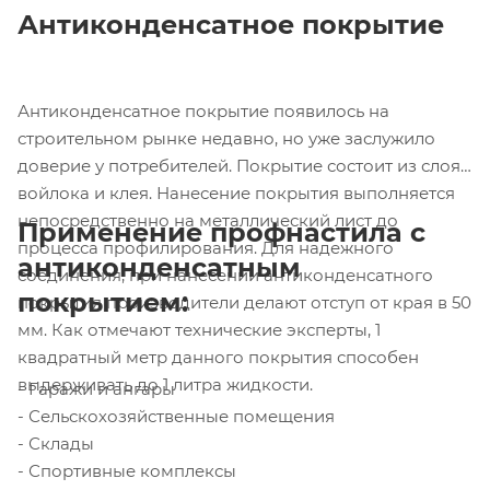
Антиконденсатное покрытие
Антиконденсатное покрытие появилось на
строительном рынке недавно, но уже заслужило
доверие у потребителей. Покрытие состоит из слоя
войлока и клея. Нанесение покрытия выполняется
непосредственно на металлический лист до
Применение профнастила с
процесса профилирования. Для надежного
антиконденсатным
соединения, при нанесении антиконденсатного
покрытием:
покрытия производители делают отступ от края в 50
мм. Как отмечают технические эксперты, 1
квадратный метр данного покрытия способен
выдерживать до 1 литра жидкости.
- Гаражи и ангары
- Сельскохозяйственные помещения
- Склады
- Спортивные комплексы