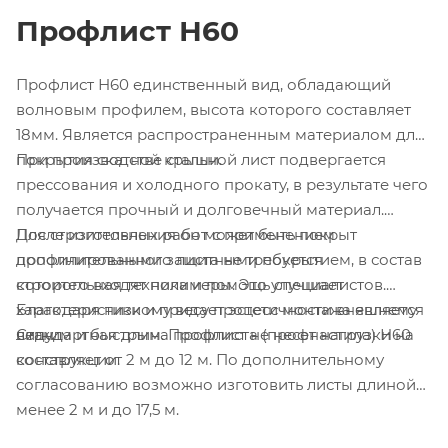
Профлист Н60
Профлист Н60 единственный вид, обладающий
волновым профилем, высота которого составляет
18мм. Является распространенным материалом для
покрытия скатной крыши.
При производстве стальной лист подвергается
прессования и холодного прокату, в результате чего
получается прочный и долговечный материал.
После изготовления он может быть покрыт
Для строительных работ с применением
дополнительными защитными покрытием, в состав
профилированного листа не требуется
которого входят полимеры. Это улучшает
строительная техника и помощь специалистов.
характеристики и придает эстетичности внешнему
Благодаря низкому весу процесс монтажа является
виду.
легким и быстрым. Профлист не несет нагрузки на
Стандартная длина профлиста (профнастила) Н60
конструкции.
составляет от 2 м до 12 м. По дополнительному
согласованию возможно изготовить листы длиной
менее 2 м и до 17,5 м.