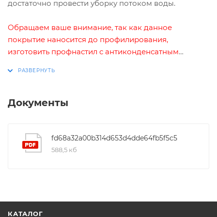
достаточно провести уборку потоком воды.
Обращаем ваше внимание, так как данное
покрытие наносится до профилирования,
изготовить профнастил с антиконденсатным
покрытием возможно только под заказ. Срок
изготовления составляет 2 недели.
Документы
fd68a32a00b314d653d4dde64fb5f5c5
588,5 кб
КАТАЛОГ