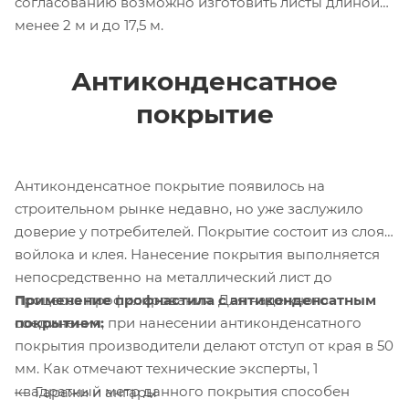
согласованию возможно изготовить листы длиной
менее 2 м и до 17,5 м.
Антиконденсатное
покрытие
Антиконденсатное покрытие появилось на
строительном рынке недавно, но уже заслужило
доверие у потребителей. Покрытие состоит из слоя
войлока и клея. Нанесение покрытия выполняется
непосредственно на металлический лист до
Применение профнастила с антиконденсатным
процесса профилирования. Для надежного
покрытием:
соединения, при нанесении антиконденсатного
покрытия производители делают отступ от края в 50
мм. Как отмечают технические эксперты, 1
квадратный метр данного покрытия способен
Гаражи и ангары