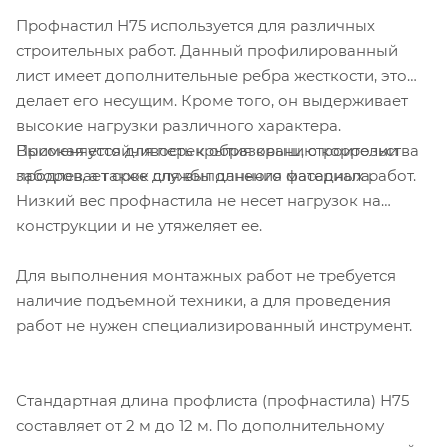
Профнастил Н75 используется для различных
строительных работ. Данный профилированный
лист имеет дополнительные ребра жесткости, это
делает его несущим. Кроме того, он выдерживает
высокие нагрузки различного характера.
Высокая устойчивость к образованию коррозии
Применяется для перекрытия крыш, строительства
продлевает срок службы данного материала.
заборов, а также для выполнения фасадных работ.
Низкий вес профнастила не несет нагрузок на
конструкции и не утяжеляет ее.
Для выполнения монтажных работ не требуется
наличие подъемной техники, а для проведения
работ не нужен специализированный инструмент.
Стандартная длина профлиста (профнастила) Н75
составляет от 2 м до 12 м. По дополнительному