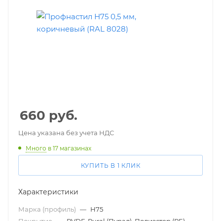
660
руб.
Цена указана без учета НДС
Много
в 17 магазинах
КУПИТЬ В 1 КЛИК
Характеристики
Марка (профиль)
—
Н75
Покрытие
—
PVDF, Pural (Пурал), Полиэстер (PE)