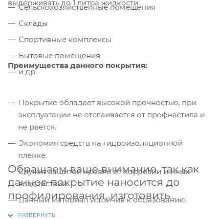
выдерживать до 1 литра жидкости.
Сельскохозяйственные помещения
Склады
Спортивные комплексы
Бытовые помещения
Преимущества данного покрытия:
и др.
Покрытие обладает высокой прочностью, при
эксплуатации не отслаивается от профнастила и
не рвется.
Экономия средств на гидроизоляционной
пленке.
Обращаем ваше внимание, так как
Служит защитой кровли от коррозии и иных
данное покрытие наносится до
воздействий.
профилирования, изготовить
Данный материал устойчив к образованию
профнастил с антиконденсатным
грибка и бактерий на поверхности.