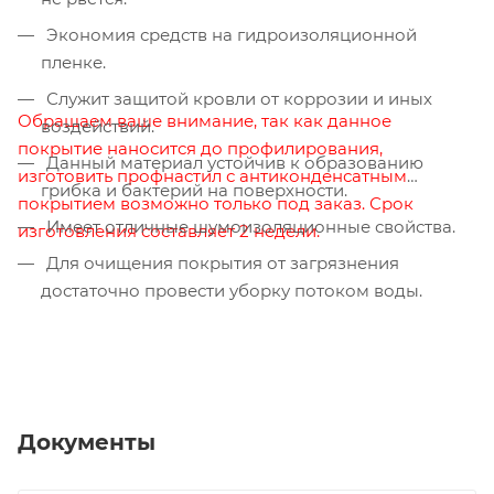
Экономия средств на гидроизоляционной
пленке.
Служит защитой кровли от коррозии и иных
Обращаем ваше внимание, так как данное
воздействий.
покрытие наносится до профилирования,
Данный материал устойчив к образованию
изготовить профнастил с антиконденсатным
грибка и бактерий на поверхности.
покрытием возможно только под заказ. Срок
Имеет отличные шумоизоляционные свойства.
изготовления составляет 2 недели.
Для очищения покрытия от загрязнения
достаточно провести уборку потоком воды.
Документы