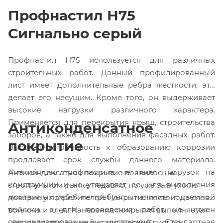
Профнастил Н75
Сигнально серый
Профнастил Н75 используется для различных
строительных работ. Данный профилированный
лист имеет дополнительные ребра жесткости, это
делает его несущим. Кроме того, он выдерживает
высокие нагрузки различного характера.
Применяется для перекрытия крыш, строительства
Антиконденсатное
заборов, а также для выполнения фасадных работ.
покрытие
Высокая устойчивость к образованию коррозии
продлевает срок службы данного материала.
Низкий вес профнастила не несет нагрузок на
Антиконденсатное покрытие появилось на
конструкции и не утяжеляет ее. Для выполнения
строительном рынке недавно, но уже заслужило
монтажных работ не требуется наличие подъемной
доверие у потребителей. Покрытие состоит из слоя
техники, а для проведения работ не нужен
войлока и клея. Нанесение покрытия выполняется
специализированный инструмент. Стандартная
непосредственно на металлический лист до