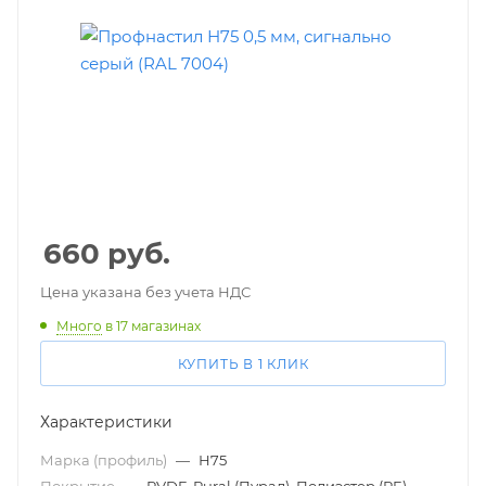
660
руб.
Цена указана без учета НДС
Много
в 17 магазинах
КУПИТЬ В 1 КЛИК
Характеристики
Марка (профиль)
—
Н75
Покрытие
—
PVDF, Pural (Пурал), Полиэстер (PE)