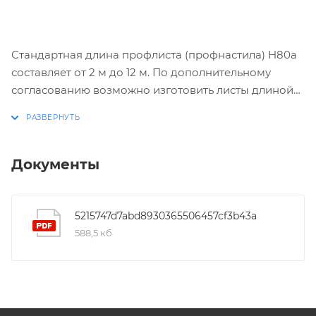
Стандартная длина профлиста (профнастила) Н80а
составляет от 2 м до 12 м. По дополнительному
согласованию возможно изготовить листы длиной
менее 2 м и до 17,5 м.
Документы
5215747d7abd8930365506457cf3b43a
588,5 кб