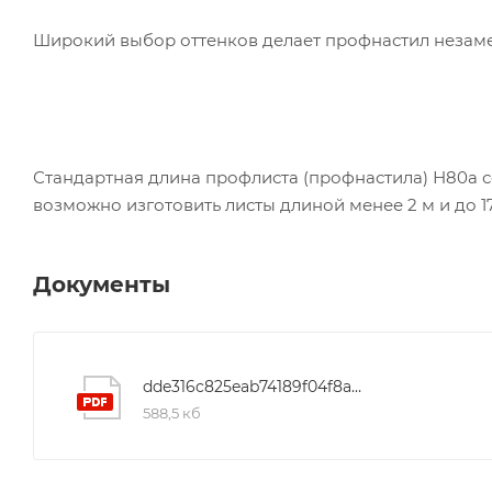
Широкий выбор оттенков делает профнастил незам
Стандартная длина профлиста (профнастила) Н80а со
возможно изготовить листы длиной менее 2 м и до 17
Документы
dde316c825eab74189f04f8a4a95b4b3
588,5 кб