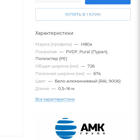
КУПИТЬ В 1 КЛИК
Характеристики
Марка (профиль)
—
Н80а
Покрытие
—
PVDF, Pural (Пурал),
Полиэстер (PE)
Общая ширина (мм)
—
726
Полезная ширина (мм)
—
674
Цвет
—
Бело-алюминиевый (RAL 9006)
Длина
—
0,5–16 м
Все характеристики