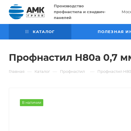
Производство
профнастила и сэндвич-
Мос
панелей
КАТАЛОГ
ПОЛЕЗНАЯ И
Профнастил Н80а 0,7 м
—
—
—
Главная
Каталог
Профнастил
Профнастил Н80а
В наличии