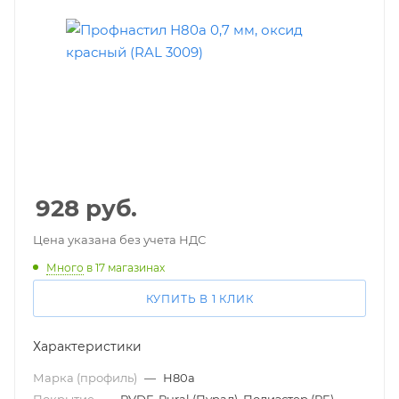
928
руб.
Цена указана без учета НДС
Много
в 17 магазинах
КУПИТЬ В 1 КЛИК
Характеристики
Марка (профиль)
—
Н80а
Покрытие
—
PVDF, Pural (Пурал), Полиэстер (PE)