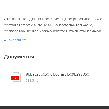
Стандартная длина профлиста (профнастила) Н80а
составляет от 2 м до 12 м. По дополнительному
согласованию возможно изготовить листы длиной
менее 2 м и до 17,5 м.
Документы
8bbab28b0301617c6faa31309b296050
588,5 кб