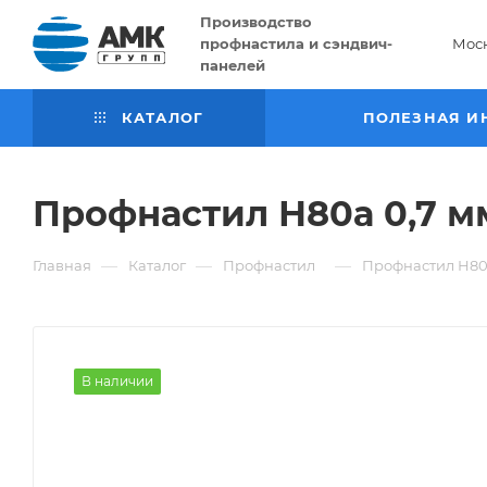
Производство
профнастила и сэндвич-
Мос
панелей
КАТАЛОГ
ПОЛЕЗНАЯ И
Профнастил Н80а 0,7 м
—
—
—
Главная
Каталог
Профнастил
Профнастил Н80а
В наличии