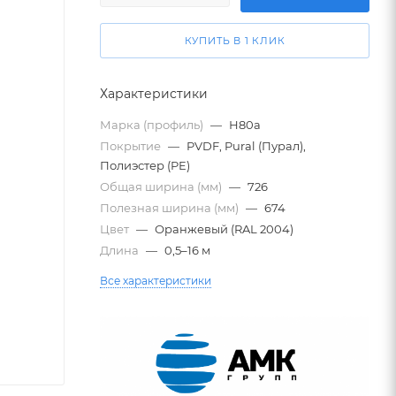
КУПИТЬ В 1 КЛИК
Характеристики
Марка (профиль)
—
Н80а
Покрытие
—
PVDF, Pural (Пурал),
Полиэстер (PE)
Общая ширина (мм)
—
726
Полезная ширина (мм)
—
674
Цвет
—
Оранжевый (RAL 2004)
Длина
—
0,5–16 м
Все характеристики