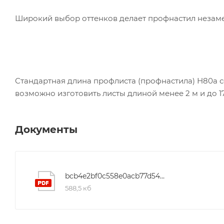
Широкий выбор оттенков делает профнастил незам
Стандартная длина профлиста (профнастила) Н80а со
возможно изготовить листы длиной менее 2 м и до 17
Документы
bcb4e2bf0c558e0acb77d54e250d866c
588,5 кб