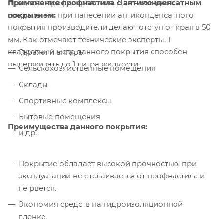
Применение профнастила с антиконденсатным
процесса профилирования. Для надежного
покрытием:
соединения, при нанесении антиконденсатного
покрытия производители делают отступ от края в 50
мм. Как отмечают технические эксперты, 1
квадратный метр данного покрытия способен
Гаражи и ангары
выдерживать до 1 литра жидкости.
Сельскохозяйственные помещения
Склады
Спортивные комплексы
Бытовые помещения
Преимущества данного покрытия:
и др.
Покрытие обладает высокой прочностью, при
эксплуатации не отслаивается от профнастила и
не рвется.
Экономия средств на гидроизоляционной
пленке.