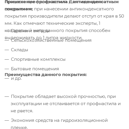
Применение профнастила с антиконденсатным
процесса профилирования. Для надежного
покрытием:
соединения, при нанесении антиконденсатного
покрытия производители делают отступ от края в 50
мм. Как отмечают технические эксперты, 1
квадратный метр данного покрытия способен
Гаражи и ангары
выдерживать до 1 литра жидкости.
Сельскохозяйственные помещения
Склады
Спортивные комплексы
Бытовые помещения
Преимущества данного покрытия:
и др.
Покрытие обладает высокой прочностью, при
эксплуатации не отслаивается от профнастила и
не рвется.
Экономия средств на гидроизоляционной
пленке.