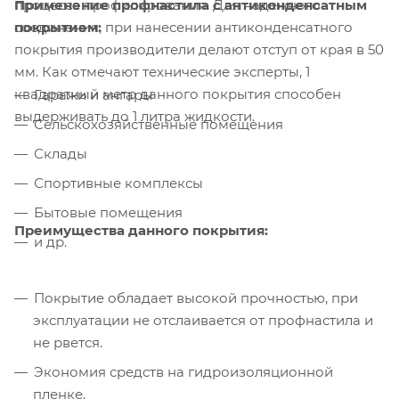
Применение профнастила с антиконденсатным
процесса профилирования. Для надежного
покрытием:
соединения, при нанесении антиконденсатного
покрытия производители делают отступ от края в 50
мм. Как отмечают технические эксперты, 1
квадратный метр данного покрытия способен
Гаражи и ангары
выдерживать до 1 литра жидкости.
Сельскохозяйственные помещения
Склады
Спортивные комплексы
Бытовые помещения
Преимущества данного покрытия:
и др.
Покрытие обладает высокой прочностью, при
эксплуатации не отслаивается от профнастила и
не рвется.
Экономия средств на гидроизоляционной
пленке.