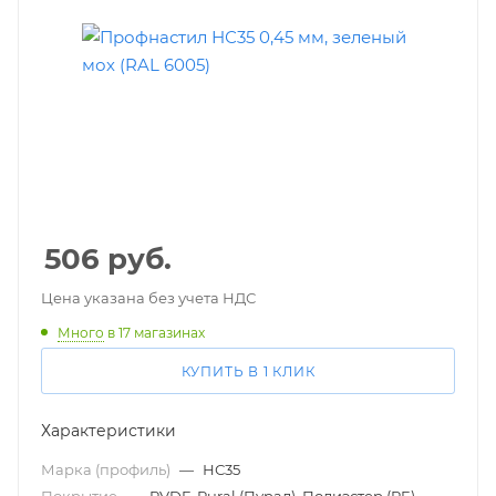
506
руб.
Цена указана без учета НДС
Много
в 17 магазинах
КУПИТЬ В 1 КЛИК
Характеристики
Марка (профиль)
—
НС35
Покрытие
—
PVDF, Pural (Пурал), Полиэстер (PE)