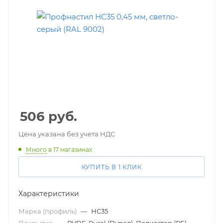
506
руб.
Цена указана без учета НДС
Много
в 17 магазинах
КУПИТЬ В 1 КЛИК
Характеристики
Марка (профиль)
—
НС35
Покрытие
—
PVDF, Pural (Пурал), Полиэстер (PE)