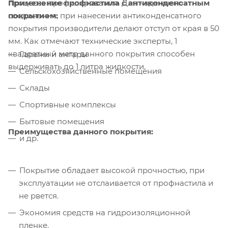
Применение профнастила с антиконденсатным
процесса профилирования. Для надежного
покрытием:
соединения, при нанесении антиконденсатного
покрытия производители делают отступ от края в 50
мм. Как отмечают технические эксперты, 1
квадратный метр данного покрытия способен
Гаражи и ангары
выдерживать до 1 литра жидкости.
Сельскохозяйственные помещения
Склады
Спортивные комплексы
Бытовые помещения
Преимущества данного покрытия:
и др.
Покрытие обладает высокой прочностью, при
эксплуатации не отслаивается от профнастила и
не рвется.
Экономия средств на гидроизоляционной
пленке.