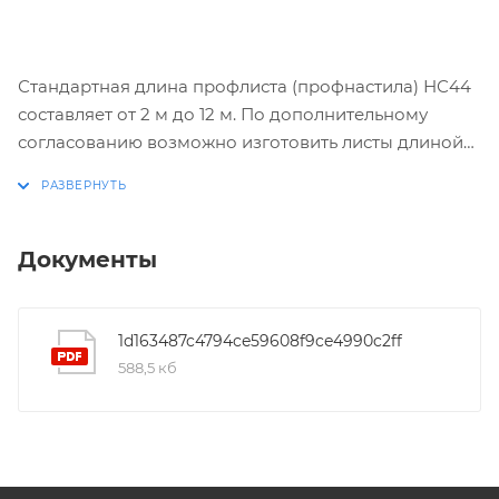
Стандартная длина профлиста (профнастила) НС44
составляет от 2 м до 12 м. По дополнительному
согласованию возможно изготовить листы длиной
менее 2 м и до 17,5 м.
Документы
1d163487c4794ce59608f9ce4990c2ff
588,5 кб