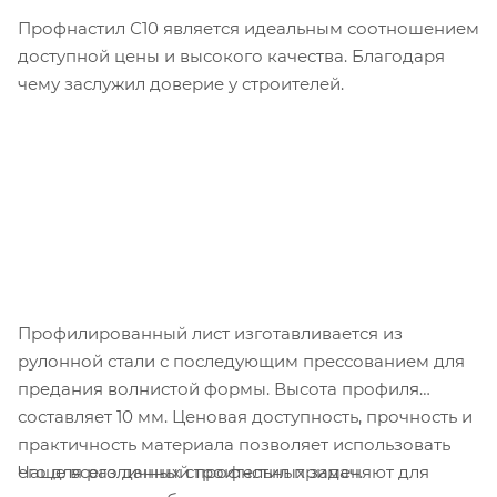
Профнастил С10 является идеальным соотношением
доступной цены и высокого качества. Благодаря
чему заслужил доверие у строителей.
Профилированный лист изготавливается из
рулонной стали с последующим прессованием для
предания волнистой формы. Высота профиля
составляет 10 мм. Ценовая доступность, прочность и
практичность материала позволяет использовать
Чаще всего данный профнстил применяют для
его для различных строительных задач.