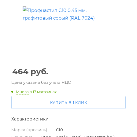
464
руб.
Цена указана без учета НДС
Много
в 17 магазинах
КУПИТЬ В 1 КЛИК
Характеристики
Марка (профиль)
—
С10
Покрытие
—
PVDF, Pural (Пурал), Полиэстер (PE)