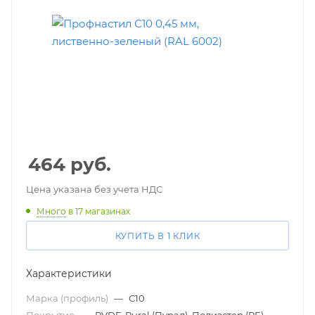
464
руб.
Цена указана без учета НДС
Много
в 17 магазинах
КУПИТЬ В 1 КЛИК
Характеристики
Марка (профиль)
—
С10
Покрытие
—
PVDF, Pural (Пурал), Полиэстер (PE)