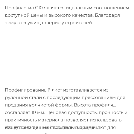
Профнастил С10 является идеальным соотношением
доступной цены и высокого качества. Благодаря
чему заслужил доверие у строителей.
Профилированный лист изготавливается из
рулонной стали с последующим прессованием для
предания волнистой формы. Высота профиля
составляет 10 мм. Ценовая доступность, прочность и
практичность материала позволяет использовать
Чаще всего данный профнстил применяют для
его для различных строительных задач.