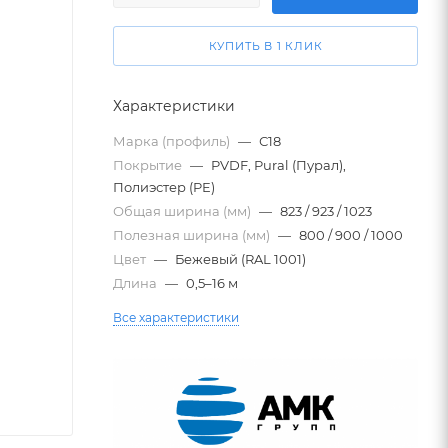
КУПИТЬ В 1 КЛИК
Характеристики
Марка (профиль)
—
С18
Покрытие
—
PVDF, Pural (Пурал),
Полиэстер (PE)
Общая ширина (мм)
—
823 / 923 / 1023
Полезная ширина (мм)
—
800 / 900 / 1000
Цвет
—
Бежевый (RAL 1001)
Длина
—
0,5–16 м
Все характеристики