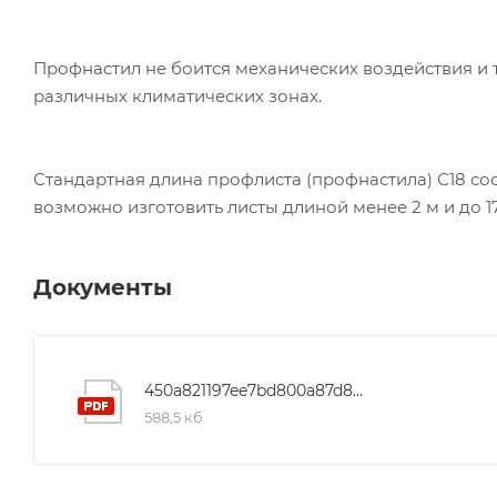
Профнастил не боится механических воздействия и 
различных климатических зонах.
Стандартная длина профлиста (профнастила) С18 сос
возможно изготовить листы длиной менее 2 м и до 17
Документы
450a821197ee7bd800a87d8bd1f22a33
588,5 кб