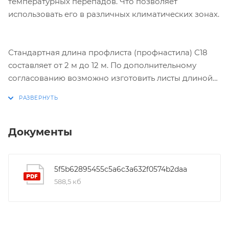
температурных перепадов. Что позволяет
использовать его в различных климатических зонах.
Стандартная длина профлиста (профнастила) С18
составляет от 2 м до 12 м. По дополнительному
согласованию возможно изготовить листы длиной
менее 2 м и до 17,5 м.
Документы
5f5b62895455c5a6c3a632f0574b2daa
588,5 кб