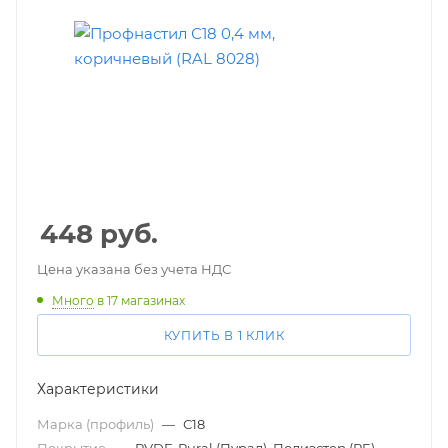
448
руб.
Цена указана без учета НДС
Много
в 17 магазинах
КУПИТЬ В 1 КЛИК
Характеристики
Марка (профиль)
—
С18
Покрытие
—
PVDF, Pural (Пурал), Полиэстер (PE)