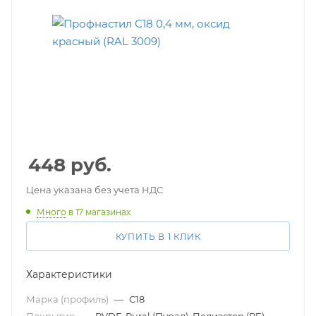
448
руб.
Цена указана без учета НДС
Много
в 17 магазинах
КУПИТЬ В 1 КЛИК
Характеристики
Марка (профиль)
—
С18
Покрытие
—
PVDF, Pural (Пурал), Полиэстер (PE)