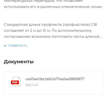
температурных перепадов. Что позволяет
использовать его в различных климатических зонах.
Стандартная длина профлиста (профнастила) С18
составляет от 2 м до 12 м. По дополнительному
согласованию возможно изготовить листы длиной
менее 2 м и до 17,5 м.
Документы
cea15ee1dbcb662e711ea1ea58818877
588,5 кб