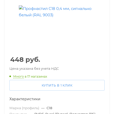
448
руб.
Цена указана без учета НДС
Много
в 17 магазинах
КУПИТЬ В 1 КЛИК
Характеристики
Марка (профиль)
—
С18
Покрытие
—
PVDF, Pural (Пурал), Полиэстер (PE)