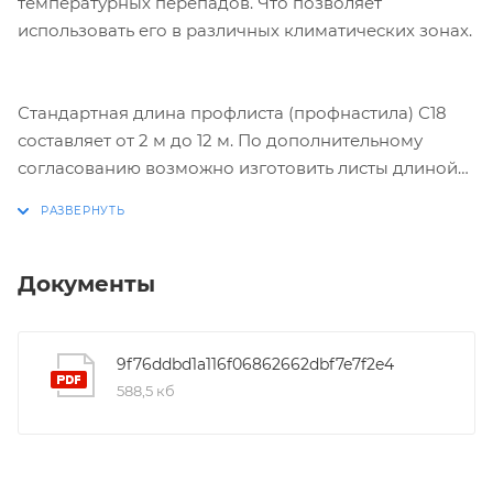
температурных перепадов. Что позволяет
использовать его в различных климатических зонах.
Стандартная длина профлиста (профнастила) С18
составляет от 2 м до 12 м. По дополнительному
согласованию возможно изготовить листы длиной
менее 2 м и до 17,5 м.
Документы
9f76ddbd1a116f06862662dbf7e7f2e4
588,5 кб