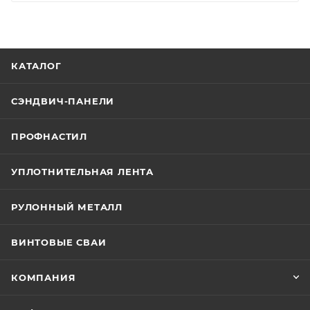
Обращаем ваше внимание, так как данное
покрытие наносится до профилирования,
изготовить профнастил с антиконденсатным
КАТАЛОГ
покрытием возможно только под заказ. Срок
изготовления составляет 2 недели.
СЭНДВИЧ-ПАНЕЛИ
ПРОФНАСТИЛ
УПЛОТНИТЕЛЬНАЯ ЛЕНТА
РУЛОННЫЙ МЕТАЛЛ
ВИНТОВЫЕ СВАИ
КОМПАНИЯ