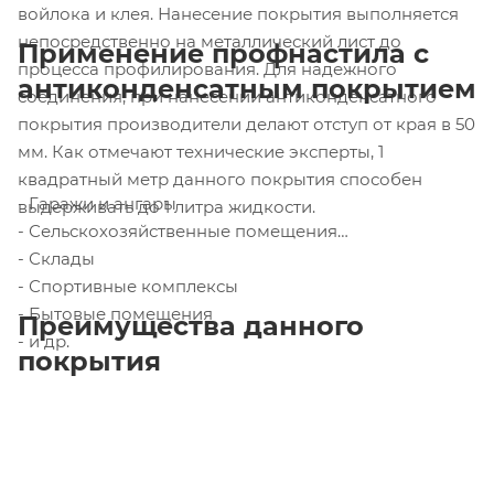
войлока и клея. Нанесение покрытия выполняется
непосредственно на металлический лист до
Применение профнастила с
процесса профилирования. Для надежного
антиконденсатным покрытием
соединения, при нанесении антиконденсатного
покрытия производители делают отступ от края в 50
мм. Как отмечают технические эксперты, 1
квадратный метр данного покрытия способен
- Гаражи и ангары
выдерживать до 1 литра жидкости.
- Сельскохозяйственные помещения
- Склады
- Спортивные комплексы
- Бытовые помещения
Преимущества данного
- и др.
покрытия