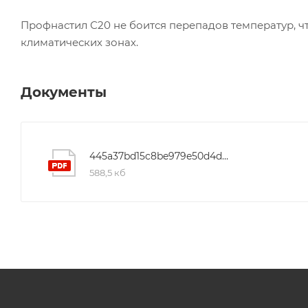
Профнастил С20 не боится перепадов температур, 
климатических зонах.
Документы
445a37bd15c8be979e50d4d8793f49ed
588,5 кб