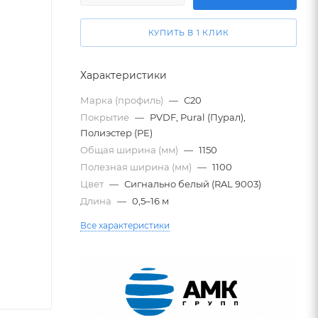
КУПИТЬ В 1 КЛИК
Характеристики
Марка (профиль)
—
С20
Покрытие
—
PVDF, Pural (Пурал),
Полиэстер (PE)
Общая ширина (мм)
—
1150
Полезная ширина (мм)
—
1100
Цвет
—
Сигнально белый (RAL 9003)
Длина
—
0,5–16 м
Все характеристики