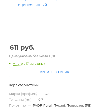
611
руб.
Цена указана без учета НДС
Много
в 17 магазинах
КУПИТЬ В 1 КЛИК
Характеристики
Марка (профиль)
—
С21
Толщина (мм)
—
0,7
Покрытие
—
PVDF, Pural (Пурал), Полиэстер (PE)