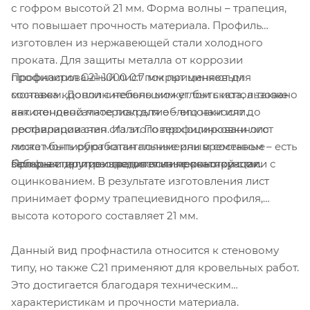
с гофром высотой 21 мм. Форма волны – трапеция,
что повышает прочность материала. Профиль
изготовлен из нержавеющей стали холодного
проката. Для защиты металла от коррозии
Профнастил C21-1000 0.7 мм применяют для
профилированный лист покрыт цинковым
монтажа кровли с небольшим углом ската, а также
составом. Дополнительно может быть использовано
как стеновой материал для облицовки или
антиконденсатное покрытие – его наносят до
реставрации стен. Из этого профилированного
профилирования стали. Поверх оцинковки лист
листа монтируют капитальные или временные
может быть обработан полимерным составом – есть
Профнастил производится из прокатной стали с
заборы и другие оградительные конструкции.
большая палитра цветов полимерных красок.
оцинкованием. В результате изготовления лист
принимает форму трапециевидного профиля,
высота которого составляет 21 мм.
Данный вид профнастила относится к стеновому
типу, но также С21 применяют для кровельных работ.
Это достигается благодаря техническим
характеристикам и прочности материала.