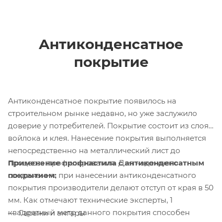
Антиконденсатное
покрытие
Антиконденсатное покрытие появилось на
строительном рынке недавно, но уже заслужило
доверие у потребителей. Покрытие состоит из слоя
войлока и клея. Нанесение покрытия выполняется
непосредственно на металлический лист до
Применение профнастила с антиконденсатным
процесса профилирования. Для надежного
покрытием:
соединения, при нанесении антиконденсатного
покрытия производители делают отступ от края в 50
мм. Как отмечают технические эксперты, 1
квадратный метр данного покрытия способен
Гаражи и ангары