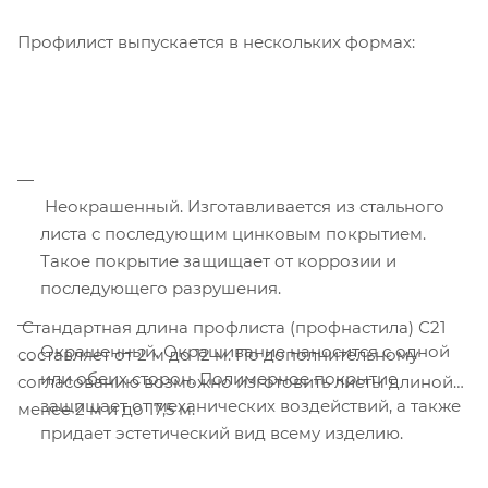
Профилист выпускается в нескольких формах:
Неокрашенный. Изготавливается из стального
листа с последующим цинковым покрытием.
Такое покрытие защищает от коррозии и
последующего разрушения.
Стандартная длина профлиста (профнастила) С21
Окрашенный. Окрашивание наносится с одной
составляет от 2 м до 12 м. По дополнительному
или обеих сторон. Полимерное покрытие
согласованию возможно изготовить листы длиной
защищает от механических воздействий, а также
менее 2 м и до 17,5 м.
придает эстетический вид всему изделию.