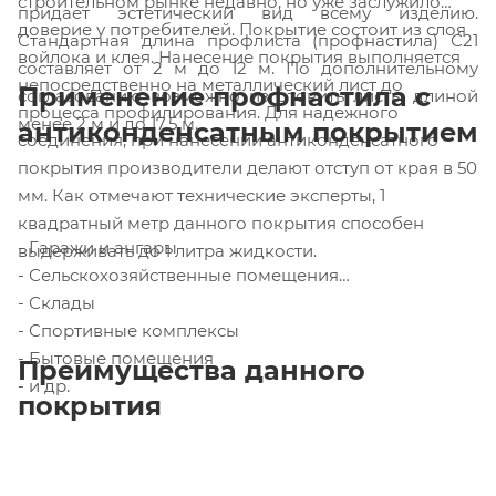
строительном рынке недавно, но уже заслужило
придает эстетический вид всему изделию.
доверие у потребителей. Покрытие состоит из слоя
Стандартная длина профлиста (профнастила) С21
войлока и клея. Нанесение покрытия выполняется
составляет от 2 м до 12 м. По дополнительному
непосредственно на металлический лист до
Применение профнастила с
согласованию возможно изготовить листы длиной
процесса профилирования. Для надежного
менее 2 м и до 17,5 м.
антиконденсатным покрытием
соединения, при нанесении антиконденсатного
покрытия производители делают отступ от края в 50
мм. Как отмечают технические эксперты, 1
квадратный метр данного покрытия способен
- Гаражи и ангары
выдерживать до 1 литра жидкости.
- Сельскохозяйственные помещения
- Склады
- Спортивные комплексы
- Бытовые помещения
Преимущества данного
- и др.
покрытия