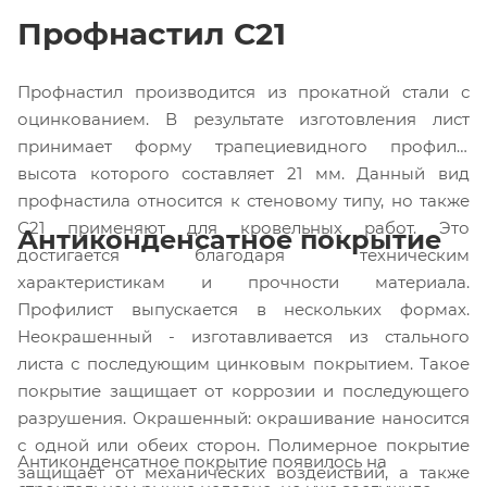
Профнастил С21
Профнастил производится из прокатной стали с
оцинкованием. В результате изготовления лист
принимает форму трапециевидного профиля,
высота которого составляет 21 мм. Данный вид
профнастила относится к стеновому типу, но также
С21 применяют для кровельных работ. Это
Антиконденсатное покрытие
достигается благодаря техническим
характеристикам и прочности материала.
Профилист выпускается в нескольких формах.
Неокрашенный - изготавливается из стального
листа с последующим цинковым покрытием. Такое
покрытие защищает от коррозии и последующего
разрушения. Окрашенный: окрашивание наносится
с одной или обеих сторон. Полимерное покрытие
Антиконденсатное покрытие появилось на
защищает от механических воздействий, а также