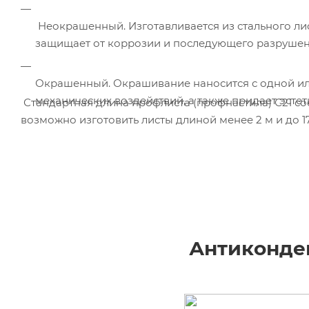
Неокрашенный. Изготавливается из стального л
защищает от коррозии и последующего разрушен
Окрашенный. Окрашивание наносится с одной ил
механических воздействий, а также придает эсте
Стандартная длина профлиста (профнастила) С21 сос
возможно изготовить листы длиной менее 2 м и до 17
Антиконде