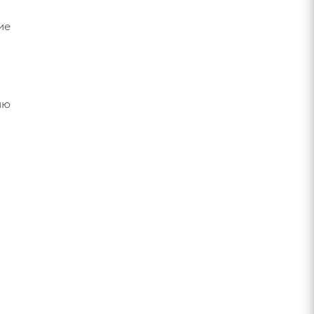
ие
ию