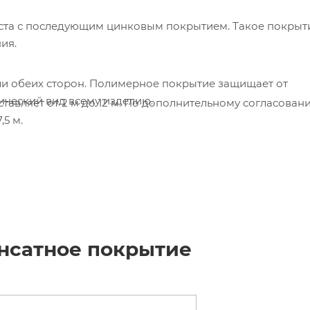
иста с последующим цинковым покрытием. Такое покрыт
ия.
и обеих сторон. Полимерное покрытие защищает от
тический вид всему изделию.
тавляет от 2 м до 12 м. По дополнительному согласован
,5 м.
нсатное покрытие