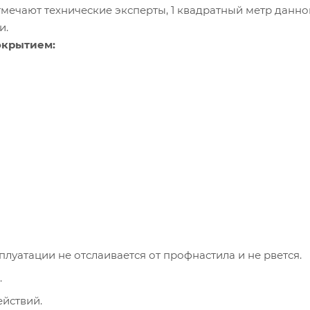
отмечают технические эксперты, 1 квадратный метр данно
и.
окрытием:
луатации не отслаивается от профнастила и не рвется.
.
ействий.