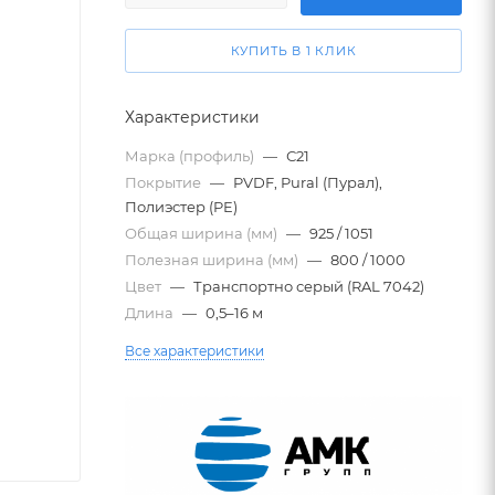
КУПИТЬ В 1 КЛИК
Характеристики
Марка (профиль)
—
С21
Покрытие
—
PVDF, Pural (Пурал),
Полиэстер (PE)
Общая ширина (мм)
—
925 / 1051
Полезная ширина (мм)
—
800 / 1000
Цвет
—
Транспортно серый (RAL 7042)
Длина
—
0,5–16 м
Все характеристики