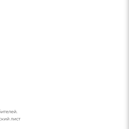
ителей.
ский лист