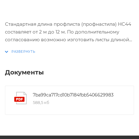
Стандартная длина профлиста (профнастила) НС44
составляет от 2 м до 12 м. По дополнительному
согласованию возможно изготовить листы длиной
менее 2 м и до 17,5 м.
Документы
7ba99ca717cd10b7184fbb5406629983
588,5 кб