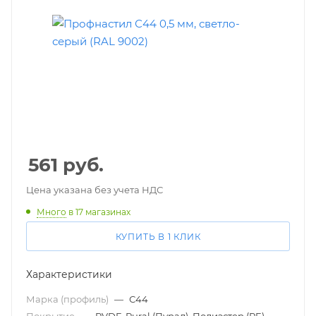
561
руб.
Цена указана без учета НДС
Много
в 17 магазинах
КУПИТЬ В 1 КЛИК
Характеристики
Марка (профиль)
—
С44
Покрытие
—
PVDF, Pural (Пурал), Полиэстер (PE)