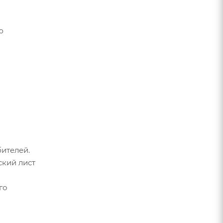
ю
ителей.
ский лист
го