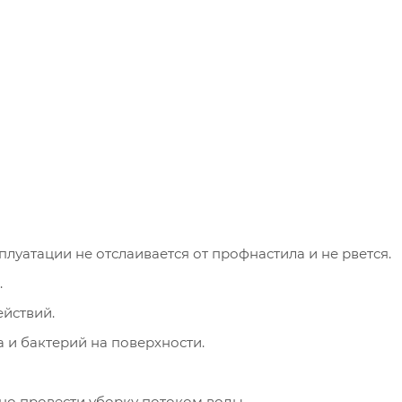
луатации не отслаивается от профнастила и не рвется.
.
ействий.
 и бактерий на поверхности.
но провести уборку потоком воды.