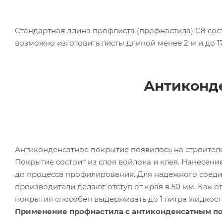
Стандартная длина профлиста (профнастила) С8 сост
возможно изготовить листы длиной менее 2 м и до 17
Антиконде
Антиконденсатное покрытие появилось на строитель
Покрытие состоит из слоя войлока и клея. Нанесен
до процесса профилирования. Для надежного соеди
производители делают отступ от края в 50 мм. Как 
покрытия способен выдерживать до 1 литра жидкост
Применение профнастила с антиконденсатным п