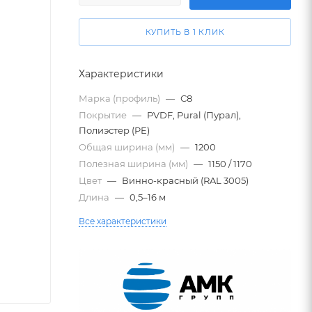
КУПИТЬ В 1 КЛИК
Характеристики
Марка (профиль)
—
С8
Покрытие
—
PVDF, Pural (Пурал),
Полиэстер (PE)
Общая ширина (мм)
—
1200
Полезная ширина (мм)
—
1150 / 1170
Цвет
—
Винно-красный (RAL 3005)
Длина
—
0,5–16 м
Все характеристики