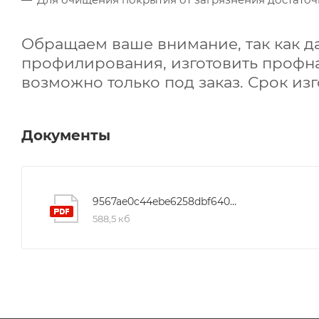
Обращаем ваше внимание, так как д
профилирования, изготовить профн
возможно только под заказ. Срок изг
Документы
9567ae0c44ebe6258dbf640d330c54ff
588,5 кб