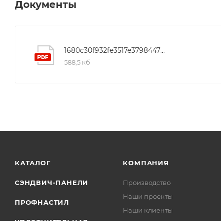
Документы
1680c30f932fe3517e37984470a6059a
588,5 кб
КАТАЛОГ
КОМПАНИЯ
СЭНДВИЧ-ПАНЕЛИ
Производство
Наши проекты
ПРОФНАСТИЛ
Наши клиенты