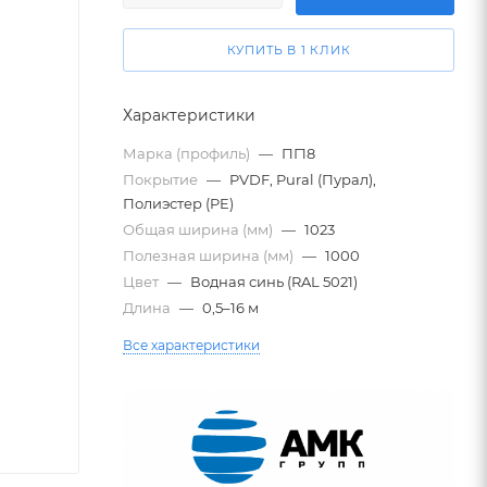
КУПИТЬ В 1 КЛИК
Характеристики
Марка (профиль)
—
ПГ18
Покрытие
—
PVDF, Pural (Пурал),
Полиэстер (PE)
Общая ширина (мм)
—
1023
Полезная ширина (мм)
—
1000
Цвет
—
Водная синь (RAL 5021)
Длина
—
0,5–16 м
Все характеристики