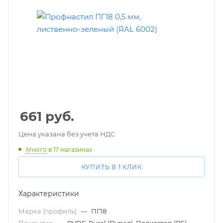
661
руб.
Цена указана без учета НДС
Много
в 17 магазинах
КУПИТЬ В 1 КЛИК
Характеристики
Марка (профиль)
—
ПГ18
Покрытие
—
PVDF, Pural (Пурал), Полиэстер (PE)