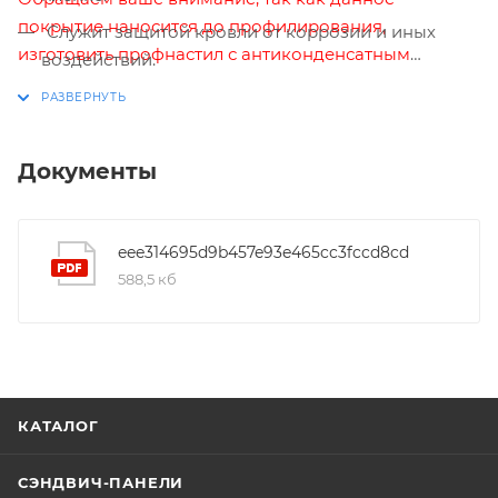
покрытие наносится до профилирования,
Служит защитой кровли от коррозии и иных
изготовить профнастил с антиконденсатным
воздействий.
покрытием возможно только под заказ. Срок
Данный материал устойчив к образованию
изготовления составляет 2 недели.
грибка и бактерий на поверхности.
Имеет отличные шумоизоляционные свойства.
Документы
Для очищения покрытия от загрязнения
достаточно провести уборку потоком воды.
eee314695d9b457e93e465cc3fccd8cd
588,5 кб
КАТАЛОГ
СЭНДВИЧ-ПАНЕЛИ