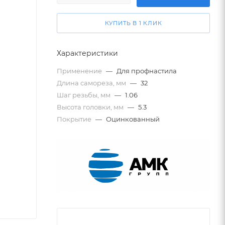
КУПИТЬ В 1 КЛИК
Характеристики
Применение
—
Для профнастила
Длина самореза, мм
—
32
Шаг резьбы, мм
—
1.06
Высота головки, мм
—
5.3
Покрытие
—
Оцинкованный