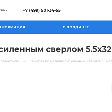
ква
+7 (499) 501-34-55
НФОРМАЦИЯ
О ХОЛДИНГЕ
усиленным сверлом 5.5х
—
рофнастила
Саморез по металлу с усиленным сверлом 5.5х