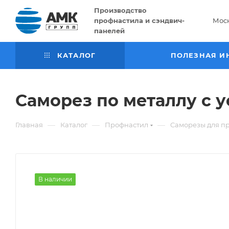
Производство
профнастила и сэндвич-
Мос
панелей
КАТАЛОГ
ПОЛЕЗНАЯ И
Саморез по металлу с 
—
—
—
Главная
Каталог
Профнастил
Саморезы для п
В наличии