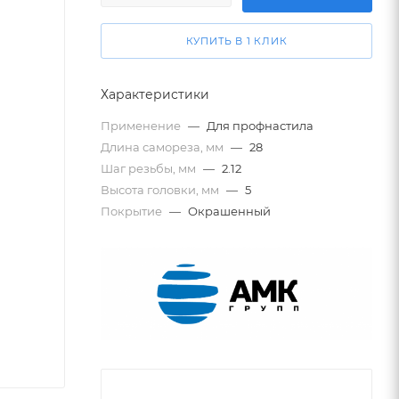
КУПИТЬ В 1 КЛИК
Характеристики
Применение
—
Для профнастила
Длина самореза, мм
—
28
Шаг резьбы, мм
—
2.12
Высота головки, мм
—
5
Покрытие
—
Окрашенный