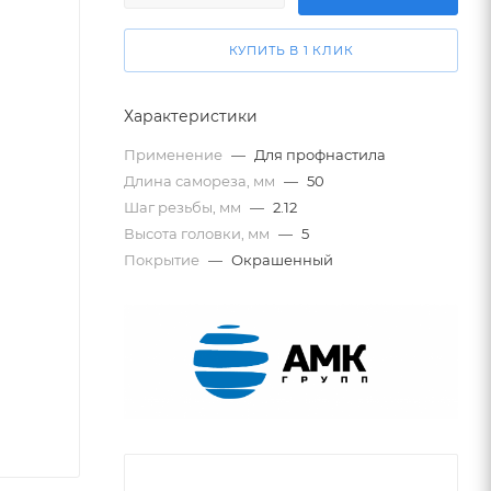
КУПИТЬ В 1 КЛИК
Характеристики
Применение
—
Для профнастила
Длина самореза, мм
—
50
Шаг резьбы, мм
—
2.12
Высота головки, мм
—
5
Покрытие
—
Окрашенный