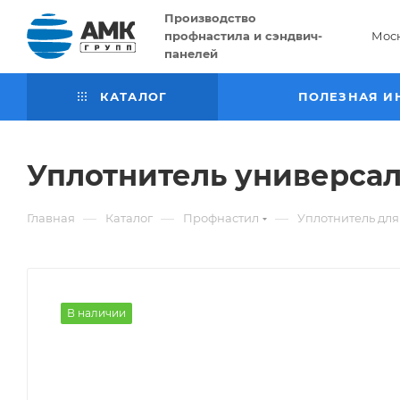
Производство
профнастила и сэндвич-
Мос
панелей
КАТАЛОГ
ПОЛЕЗНАЯ И
Уплотнитель универса
—
—
—
Главная
Каталог
Профнастил
Уплотнитель дл
В наличии