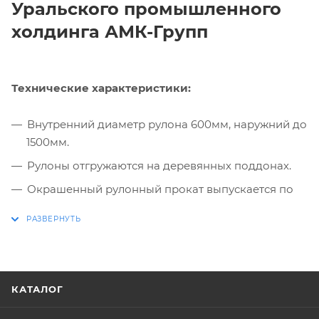
Уральского промышленного
холдинга АМК-Групп
Технические характеристики:
Внутренний диаметр рулона 600мм, наружний до
1500мм.
Рулоны отгружаются на деревянных поддонах.
Окрашенный рулонный прокат выпускается по
ТУ 67-443-86 и имеет сертификат соответствия
ГОСТ 30246-94.
Стандартная цветовая гамма для покрытия
Полиэфир (ПЭ), полиэстер, ПВДФ, Пластизоль по
каталогу RAL: 1014, 1015, 1018, 2004, 3003, 3005, 3009,
КАТАЛОГ
3011, 3020, 5002, 5005, 5015, 5018, 5021, 5024, 6002,