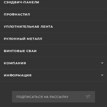
6005, 6018, 6026, 6027, 6029, 7004, 7005, 7035, 7047,
СЭНДВИЧ-ПАНЕЛИ
8017, 8019, 9002, 9003, 9005, 9006, 9010, 9016.
Возможна покраска в нестандартные цвета и
ПРОФНАСТИЛ
нестандартной ширины, цена и сроки
изготовления при этом согласовываются
УПЛОТНИТЕЛЬНАЯ ЛЕНТА
дополнительно.
РУЛОННЫЙ МЕТАЛЛ
ВИНТОВЫЕ СВАИ
КОМПАНИЯ
ИНФОРМАЦИЯ
ПОДПИСАТЬСЯ НА РАССЫЛКУ