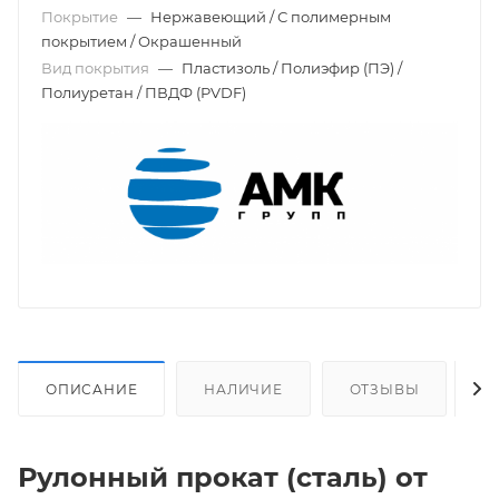
Покрытие
—
Нержавеющий / С полимерным
покрытием / Окрашенный
Вид покрытия
—
Пластизоль / Полиэфир (ПЭ) /
Полиуретан / ПВДФ (PVDF)
ОПИСАНИЕ
НАЛИЧИЕ
ОТЗЫВЫ
О
Рулонный прокат (сталь) от