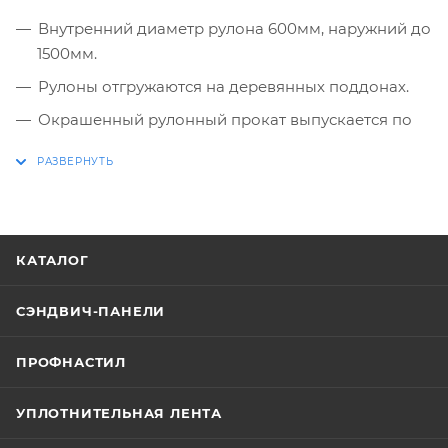
Внутренний диаметр рулона 600мм, наружний до
1500мм.
Рулоны отгружаются на деревянных поддонах.
Окрашенный рулонный прокат выпускается по
ТУ 67-443-86 и имеет сертификат соответствия
ГОСТ 30246-94.
Стандартная цветовая гамма для покрытия
Полиэфир (ПЭ), полиэстер, ПВДФ, Пластизоль по
каталогу RAL: 1014, 1015, 1018, 2004, 3003, 3005, 3009,
КАТАЛОГ
3011, 3020, 5002, 5005, 5015, 5018, 5021, 5024, 6002,
6005, 6018, 6026, 6027, 6029, 7004, 7005, 7035, 7047,
СЭНДВИЧ-ПАНЕЛИ
8017, 8019, 9002, 9003, 9005, 9006, 9010, 9016.
Возможна покраска в нестандартные цвета и
ПРОФНАСТИЛ
нестандартной ширины, цена и сроки
изготовления при этом согласовываются
УПЛОТНИТЕЛЬНАЯ ЛЕНТА
дополнительно.