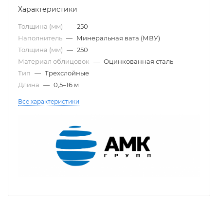
Характеристики
Толщина (мм)
—
250
Наполнитель
—
Минеральная вата (МВУ)
Толщина (мм)
—
250
Материал облицовок
—
Оцинкованная сталь
Тип
—
Трехслойные
Длина
—
0,5–16 м
Все характеристики