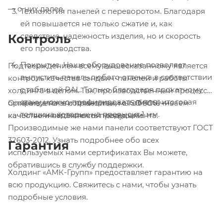
— о них далее.
Технология панелей с переворотом. Благодаря
ей повышается не только сжатие и, как
следствие, надежность изделия, но и скорость
Контроль
его производства.
Покрытие. Наше оборудование позволяет
Подтверждением всему вышесказанному является
выпустить панель любого оттенка в соответствии
контроль качества сэндвич-панелей и работы
с таблицей RAL. Только благодаря прокатному
холдинга в целом. Так, производственный процесс
стану можно профилировать листы, итоговая
организуется в соответствии с ISO 9001 —
Опираясь на эти принципы, мы обеспечиваем
толщина которых не превысит 1 мм.
качественной системой менеджмента.
качество и надежность продукции.
Производимые же нами панели соответствуют ГОСТ
32603-2012. Узнать подробнее обо всех
Гарантия
используемых нами сертификатах Вы можете,
обратившись в службу поддержки.
Холдинг «АМК-Групп» предоставляет гарантию на
всю продукцию. Свяжитесь с нами, чтобы узнать
подробные условия.