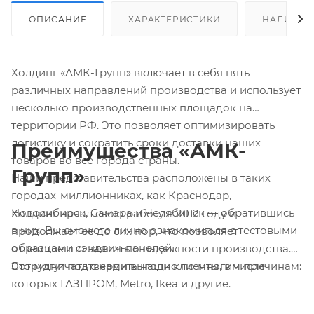
ОПИСАНИЕ
ХАРАКТЕРИСТИКИ
НАЛИЧИЕ
Холдинг «АМК-Групп» включает в себя пять
различных направлений производства и использует
несколько производственных площадок на
территории РФ. Это позволяет оптимизировать
логистику и сократить сроки доставки наших
Преимущества «АМК-
товаров во все города страны.
Групп»
Наши представительства расположены в таких
городах-миллионниках, как Краснодар,
Новосибирск, Самара и Челябинск — обратившись
Холдинг начал свою работу в 2012 году и
в них, Вы сможете лично ознакомиться с тестовыми
продолжает ее до сих пор, что позволяет
образцами сэндвич-панелей.
ответственно заявить о надежности производства.
Это могут подтвердить наши клиенты, в числе
Сотрудничать с нами выгодно по многим причинам:
которых ГАЗПРОМ, Metro, Ikea и другие.