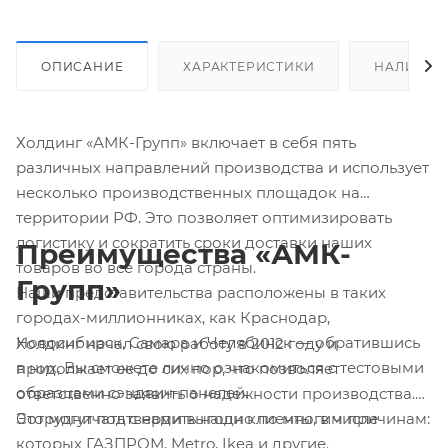
ОПИСАНИЕ
ХАРАКТЕРИСТИКИ
НАЛИЧИЕ
Холдинг «АМК-Групп» включает в себя пять
различных направлений производства и использует
несколько производственных площадок на
территории РФ. Это позволяет оптимизировать
логистику и сократить сроки доставки наших
Преимущества «АМК-
товаров во все города страны.
Групп»
Наши представительства расположены в таких
городах-миллионниках, как Краснодар,
Новосибирск, Самара и Челябинск — обратившись
Холдинг начал свою работу в 2012 году и
в них, Вы сможете лично ознакомиться с тестовыми
продолжает ее до сих пор, что позволяет
образцами сэндвич-панелей.
ответственно заявить о надежности производства.
Это могут подтвердить наши клиенты, в числе
Сотрудничать с нами выгодно по многим причинам:
которых ГАЗПРОМ, Metro, Ikea и другие.