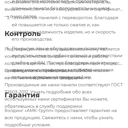
и позволяет использовать и предоставлять
основными элементами: надежные материалы,
длинные панели без дополнительных швов.
высокотехнологичное оборудование и сертификаты
— о них далее.
Технология панелей с переворотом. Благодаря
ей повышается не только сжатие и, как
следствие, надежность изделия, но и скорость
Контроль
его производства.
Покрытие. Наше оборудование позволяет
Подтверждением всему вышесказанному является
выпустить панель любого оттенка в соответствии
контроль качества сэндвич-панелей и работы
с таблицей RAL. Только благодаря прокатному
холдинга в целом. Так, производственный процесс
стану можно профилировать листы, итоговая
организуется в соответствии с ISO 9001 —
Опираясь на эти принципы, мы обеспечиваем
толщина которых не превысит 1 мм.
качественной системой менеджмента.
качество и надежность продукции.
Производимые же нами панели соответствуют ГОСТ
32603-2012. Узнать подробнее обо всех
Гарантия
используемых нами сертификатах Вы можете,
обратившись в службу поддержки.
Холдинг «АМК-Групп» предоставляет гарантию на
всю продукцию. Свяжитесь с нами, чтобы узнать
подробные условия.