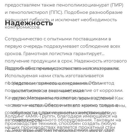
предоставляем также пенополиизоцианурат (ПИР)
и пенополистирол (ППС). Подобное разнообразие
повышает гибкость и исключает необходимость
Надежность
компромиссов.
Сотрудничество с опытными поставщиками в
первую очередь подразумевает соблюдение всех
сроков. Грамотная логистика гарантирует
получение продукции в срок. Надежность итогового
изделия обеспечивают качественные материалы.
Подробнее о преимуществах его использования:
Используемая нами сталь изготавливается
посредством горячего цинкования. Этот метод
Надежные замковые соединения. Они
повышает износ и защищает изделие от коррозии.
достигаются за счет нанесения
Качество Материалы являются лишь составной
двухкомпонентного клея во время адгезии. Как
частью качества. Обеспечить его можно только в
итог — наполнитель и металл крепко соединены,
совокупности с применением качественного
образуя на швах полностью непроницаемую
Холдинг «АМК-Групп», благодаря имеющейся на
автоматизированного оборудования. Таковым на
поверхность.
производстве технике, способен создать любую
наших производствах является прокатный стан
Размеры. Автоматическая линия имеет стол
панель, изменяя тип покрытия, толщину и цвет.