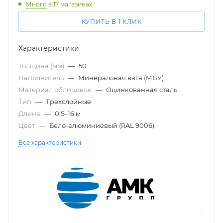
Много
в 17 магазинах
КУПИТЬ В 1 КЛИК
Характеристики
Толщина (мм)
—
50
Наполнитель
—
Минеральная вата (МВУ)
Материал облицовок
—
Оцинкованная сталь
Тип
—
Трехслойные
Длина
—
0,5–16 м
Цвет
—
Бело-алюминиевый (RAL 9006)
Все характеристики