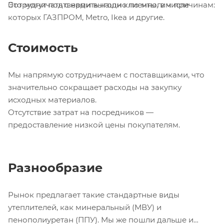
Это могут подтвердить наши клиенты, в числе
Сотрудничать с нами выгодно по многим причинам:
которых ГАЗПРОМ, Metro, Ikea и другие.
Стоимость
Мы напрямую сотрудничаем с поставщиками, что
значительно сокращает расходы на закупку
исходных материалов.
Отсутствие затрат на посредников —
предоставление низкой цены покупателям.
Разнообразие
Рынок предлагает такие стандартные виды
утеплителей, как минеральный (МВУ) и
пенополиуретан (ППУ). Мы же пошли дальше и