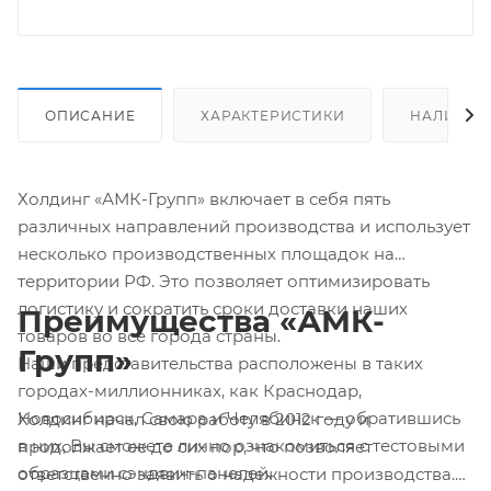
ОПИСАНИЕ
ХАРАКТЕРИСТИКИ
НАЛИЧИЕ
Холдинг «АМК-Групп» включает в себя пять
различных направлений производства и использует
несколько производственных площадок на
территории РФ. Это позволяет оптимизировать
логистику и сократить сроки доставки наших
Преимущества «АМК-
товаров во все города страны.
Групп»
Наши представительства расположены в таких
городах-миллионниках, как Краснодар,
Новосибирск, Самара и Челябинск — обратившись
Холдинг начал свою работу в 2012 году и
в них, Вы сможете лично ознакомиться с тестовыми
продолжает ее до сих пор, что позволяет
образцами сэндвич-панелей.
ответственно заявить о надежности производства.