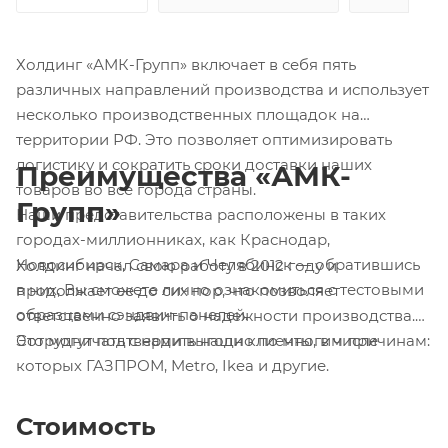
Холдинг «АМК-Групп» включает в себя пять
различных направлений производства и использует
несколько производственных площадок на
территории РФ. Это позволяет оптимизировать
логистику и сократить сроки доставки наших
Преимущества «АМК-
товаров во все города страны.
Групп»
Наши представительства расположены в таких
городах-миллионниках, как Краснодар,
Новосибирск, Самара и Челябинск — обратившись
Холдинг начал свою работу в 2012 году и
в них, Вы сможете лично ознакомиться с тестовыми
продолжает ее до сих пор, что позволяет
образцами сэндвич-панелей.
ответственно заявить о надежности производства.
Это могут подтвердить наши клиенты, в числе
Сотрудничать с нами выгодно по многим причинам:
которых ГАЗПРОМ, Metro, Ikea и другие.
Стоимость