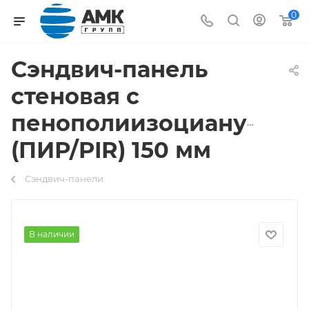
0
Сэндвич-панель
стеновая с
пенополиизоцианурато
(ПИР/PIR) 150 мм
Сэндвич-панели
В наличии