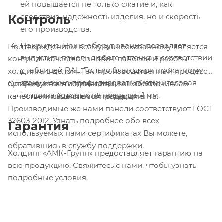
ей повышается не только сжатие и, как
следствие, надежность изделия, но и скорость
Контроль
его производства.
Покрытие. Наше оборудование позволяет
Подтверждением всему вышесказанному является
выпустить панель любого оттенка в соответствии
контроль качества сэндвич-панелей и работы
с таблицей RAL. Только благодаря прокатному
холдинга в целом. Так, производственный процесс
стану можно профилировать листы, итоговая
организуется в соответствии с ISO 9001 —
Опираясь на эти принципы, мы обеспечиваем
толщина которых не превысит 1 мм.
качественной системой менеджмента.
качество и надежность продукции.
Производимые же нами панели соответствуют ГОСТ
32603-2012. Узнать подробнее обо всех
Гарантия
используемых нами сертификатах Вы можете,
обратившись в службу поддержки.
Холдинг «АМК-Групп» предоставляет гарантию на
всю продукцию. Свяжитесь с нами, чтобы узнать
подробные условия.